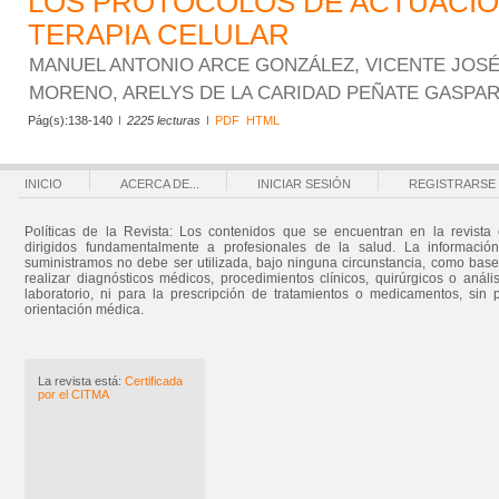
LOS PROTOCOLOS DE ACTUACIÓ
TERAPIA CELULAR
MANUEL ANTONIO ARCE GONZÁLEZ, VICENTE JOS
MORENO, ARELYS DE LA CARIDAD PEÑATE GASPA
Pág(s):138-140
2225 lecturas
PDF
HTML
INICIO
ACERCA DE...
INICIAR SESIÓN
REGISTRARSE
Políticas de la Revista: Los contenidos que se encuentran en la revista 
dirigidos fundamentalmente a profesionales de la salud. La informació
suministramos no debe ser utilizada, bajo ninguna circunstancia, como bas
realizar diagnósticos médicos, procedimientos clínicos, quirúrgicos o análi
laboratorio, ni para la prescripción de tratamientos o medicamentos, sin 
orientación médica.
La revista está:
Certificada
por el CITMA