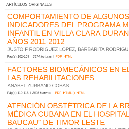
ARTÍCULOS ORIGINALES
COMPORTAMIENTO DE ALGUNO
INDICADORES DEL PROGRAMA 
INFANTIL EN VILLA CLARA DURA
AÑOS 2011-2012
JUSTO F RODRÍGUEZ LÓPEZ, BARBARITA RODRÍG
Pág(s):102-109
2574 lecturas
PDF
HTML
FACTORES BIOMECÁNICOS EN E
LAS REHABILITACIONES
ANABEL ZURBANO COBAS
Pág(s):110-116
2805 lecturas
PDF
HTML ()
HTML
ATENCIÓN OBSTÉTRICA DE LA B
MÉDICA CUBANA EN EL HOSPITA
BAUCAU” DE TIMOR LESTE