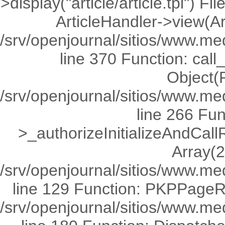
>display("article/article.tpl") 
ArticleHandler->view(Ar
/srv/openjournal/sitios/www.me
line 370 Function: call
Object(R
/srv/openjournal/sitios/www.me
line 266 Fu
>_authorizeInitializeAndCall
Array(2
/srv/openjournal/sitios/www.med
line 129 Function: PKPPageRo
/srv/openjournal/sitios/www.med