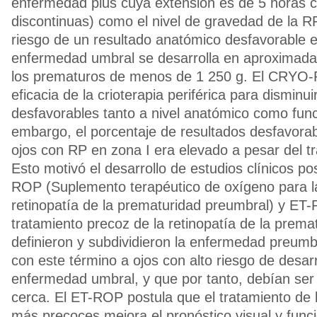
enfermedad plus cuya extensión es de 5 horas c
discontinuas) como el nivel de gravedad de la RP
riesgo de un resultado anatómico desfavorable 
enfermedad umbral se desarrolla en aproximad
los prematuros de menos de 1 250 g. El CRYO
eficacia de la crioterapia periférica para disminui
desfavorables tanto a nivel anatómico como func
embargo, el porcentaje de resultados desfavora
ojos con RP en zona I era elevado a pesar del t
Esto motivó el desarrollo de estudios clínicos p
ROP (Suplemento terapéutico de oxígeno para la
retinopatía de la prematuridad preumbral) y ET-
tratamiento precoz de la retinopatía de la premat
definieron y subdividieron la enfermedad preumbr
con este término a ojos con alto riesgo de desarr
enfermedad umbral, y que por tanto, debían se
cerca. El ET-ROP postula que el tratamiento de 
más precoces mejora el pronóstico visual y funci