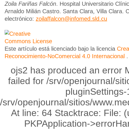
Zoila Fariñas Falcón
.
Hospital Universitario Clíni
Arnaldo Milián Castro. Santa Clara, Villa Clara.
electrónico:
zoilaffalcon@infomed.sld.cu
Este artículo está licenciado bajo la licencia
Cre
Reconocimiento-NoComercial 4.0 Internacional
.
ojs2 has produced an error 
failed for /srv/openjournal/s
pluginSettings-1
/srv/openjournal/sitios/www.med
At line: 64 Stacktrace: File:
PKPApplication->errorHandl