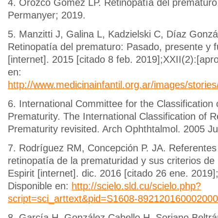
4. Orozco Gómez LP. Retinopatía del prematuro
Permanyer; 2019.
5. Manzitti J, Galina L, Kadzielski C, Díaz Gonzá
Retinopatía del prematuro: Pasado, presente y fu
[internet]. 2015 [citado 8 feb. 2019];XXII(2):[apro
en:
http://www.medicinainfantil.org.ar/images/stori
6. International Committee for the Classification
Prematurity. The International Classification of R
Prematurity revisited. Arch Ophthtalmol. 2005 Ju
7. Rodríguez RM, Concepción P. JA. Referentes 
retinopatía de la prematuridad y sus criterios 
Espirit [internet]. dic. 2016 [citado 26 ene. 2019]
Disponible en:
http://scielo.sld.cu/scielo.php?
script=sci_arttext&pid=S1608-89212016000200
8. García H, González Cabello H, Soriano Beltrá