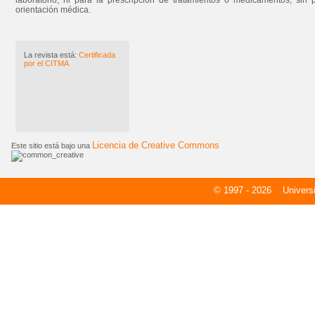
laboratorio, ni para la prescripción de tratamientos o medicamentos, sin 
orientación médica.
La revista está:
Certificada
por el CITMA
Licencia de Creative Commons
Este sitio está bajo una
© 1997 - 2026
Universid