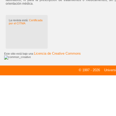
laboratorio, ni para la prescripción de tratamientos o medicamentos, sin 
orientación médica.
La revista está:
Certificada
por el CITMA
Licencia de Creative Commons
Este sitio está bajo una
© 1997 - 2026
Universid