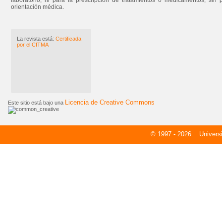
laboratorio, ni para la prescripción de tratamientos o medicamentos, sin 
orientación médica.
La revista está:
Certificada
por el CITMA
Licencia de Creative Commons
Este sitio está bajo una
© 1997 - 2026
Universid