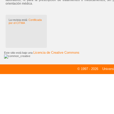
laboratorio, ni para la prescripción de tratamientos o medicamentos, sin 
orientación médica.
La revista está:
Certificada
por el CITMA
Licencia de Creative Commons
Este sitio está bajo una
© 1997 - 2026
Universid