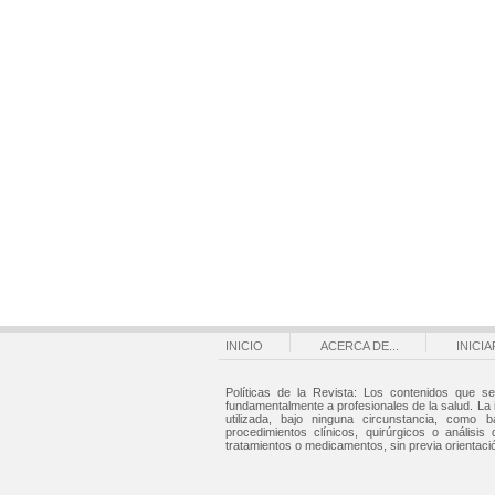
INICIO
ACERCA DE...
INICI
Políticas de la Revista: Los contenidos que se
fundamentalmente a profesionales de la salud. La
utilizada, bajo ninguna circunstancia, como b
procedimientos clínicos, quirúrgicos o análisis 
tratamientos o medicamentos, sin previa orientaci