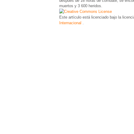
después de 16 horas de combate, se encon
muertos y 3 600 heridos.
Este artículo está licenciado bajo la licenc
Internacional
.