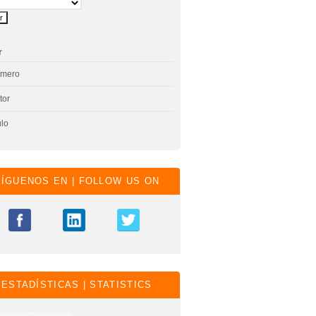
r
úmero
tor
ulo
SÍGUENOS EN | FOLLOW US ON
ESTADÍSTICAS | STATISTICS