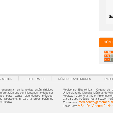
NÚM
AR SESIÓN
REGISTRARSE
NÚMEROS ANTERIORES
EN SC
 encuentran en la revista están dirigidos
Medicentro Electrónica | Órgano de p
 información que suministramos no debe ser
Universidad de Ciencias Médicas de Villa 
ase para realizar diagnósticos médicos,
Médicas | Calle 7ma #80 e/ Prolongación 
de laboratorio, ni para la prescripción de
Clara | Cuba | Código Postal 50100 | Tel
ón médica.
medicentro@infomed.sl
Contactos
MSc. Dr. Vicente J. He
Editor-Jefe: