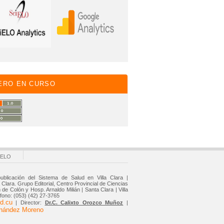
ERO EN CURSO
IELO
ublicación del Sistema de Salud en Villa Clara |
Clara. Grupo Editorial, Centro Provincial de Ciencias
de Colón y Hosp. Arnaldo Milián | Santa Clara | Villa
éfono: (053) (42) 27-3765
d.cu
| Director:
Dr.C. Calixto Orozco Muñoz
|
rnández Moreno