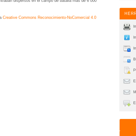
traban dispersos en el campo de batalla más de 6 000
HERR
ia
Creative Commons Reconocimiento-NoComercial 4.0
I
I
I
B
P
En
M
E