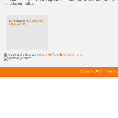
laboratorio, ni para la prescripción de tratamientos o medicamentos, sin 
orientación médica.
La revista está:
Certificada
por el CITMA
Licencia de Creative Commons
Este sitio está bajo una
© 1997 - 2026
Universid