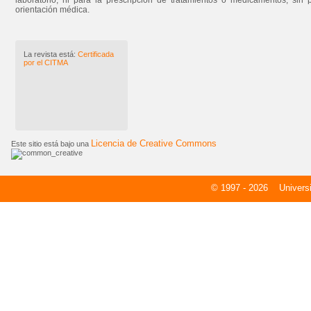
laboratorio, ni para la prescripción de tratamientos o medicamentos, sin 
orientación médica.
La revista está:
Certificada
por el CITMA
Licencia de Creative Commons
Este sitio está bajo una
© 1997 - 2026
Universid