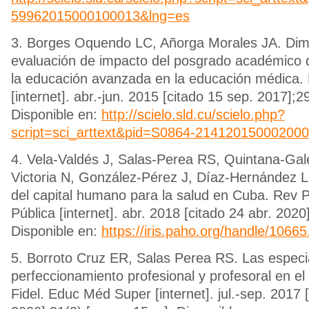
59962015000100013&lng=es
3. Borges Oquendo LC, Añorga Morales JA. Dim
evaluación de impacto del posgrado académico d
la educación avanzada en la educación médica
[internet]. abr.-jun. 2015 [citado 15 sep. 2017];29
Disponible en:
http://scielo.sld.cu/scielo.php?
script=sci_arttext&pid=S0864-21412015000200
4. Vela-Valdés J, Salas-Perea RS, Quintana-Gal
Victoria N, González-Pérez J, Díaz-Hernández 
del capital humano para la salud en Cuba. Rev
Pública [internet]. abr. 2018 [citado 24 abr. 2020
Disponible en:
https://iris.paho.org/handle/1066
5. Borroto Cruz ER, Salas Perea RS. Las especia
perfeccionamiento profesional y profesoral en e
Fidel. Educ Méd Super [internet]. jul.-sep. 2017 