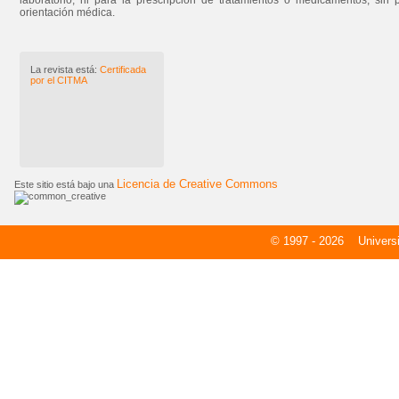
laboratorio, ni para la prescripción de tratamientos o medicamentos, sin 
orientación médica.
La revista está:
Certificada
por el CITMA
Licencia de Creative Commons
Este sitio está bajo una
© 1997 - 2026
Universid