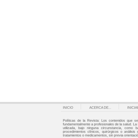
INICIO
ACERCA DE...
INICI
Políticas de la Revista: Los contenidos que se
fundamentalmente a profesionales de la salud. La
utilizada, bajo ninguna circunstancia, como b
procedimientos clínicos, quirúrgicos o análisis 
tratamientos o medicamentos, sin previa orientaci