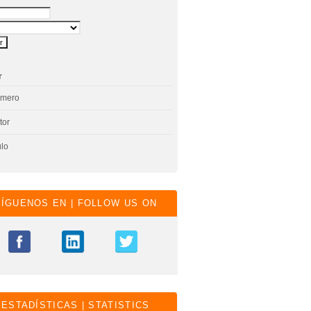
r
úmero
tor
ulo
SÍGUENOS EN | FOLLOW US ON
ESTADÍSTICAS | STATISTICS