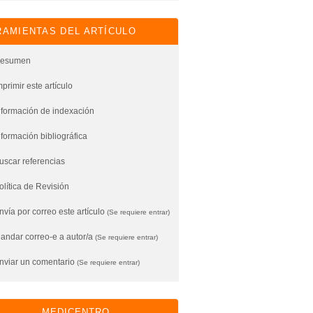
AMIENTAS DEL ARTÍCULO
esumen
mprimir este artículo
nformación de indexación
nformación bibliográfica
uscar referencias
olítica de Revisión
vía por correo este artículo
(Se requiere entrar)
andar correo-e a autor/a
(Se requiere entrar)
nviar un comentario
(Se requiere entrar)
MEDICENTRO