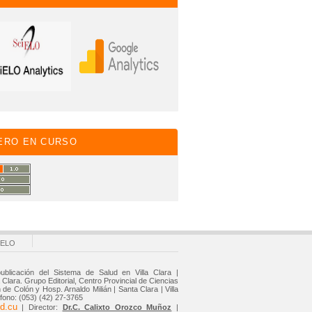
ERO EN CURSO
IELO
ublicación del Sistema de Salud en Villa Clara |
Clara. Grupo Editorial, Centro Provincial de Ciencias
de Colón y Hosp. Arnaldo Milián | Santa Clara | Villa
éfono: (053) (42) 27-3765
d.cu
| Director:
Dr.C. Calixto Orozco Muñoz
|