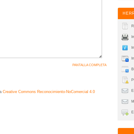
HERR
R
I
I
I
PANTALLA COMPLETA
B
P
En
ia
Creative Commons Reconocimiento-NoComercial 4.0
M
E