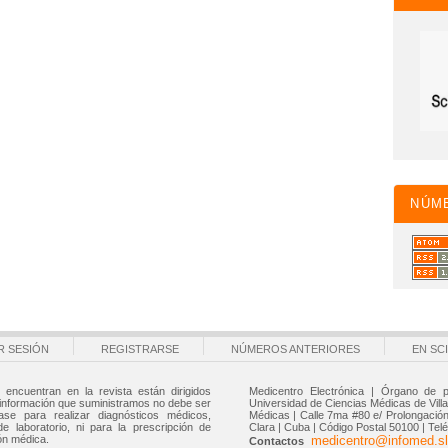
NÚM
AR SESIÓN
REGISTRARSE
NÚMEROS ANTERIORES
EN SC
 encuentran en la revista están dirigidos
Medicentro Electrónica | Órgano de p
 información que suministramos no debe ser
Universidad de Ciencias Médicas de Villa 
ase para realizar diagnósticos médicos,
Médicas | Calle 7ma #80 e/ Prolongación 
de laboratorio, ni para la prescripción de
Clara | Cuba | Código Postal 50100 | Tel
ón médica.
medicentro@infomed.sl
Contactos