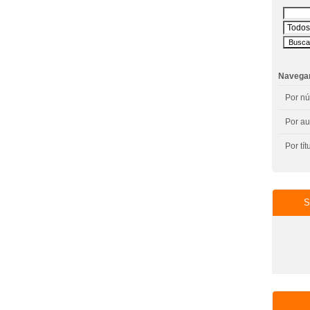
Navega
Por n
Por au
Por tít