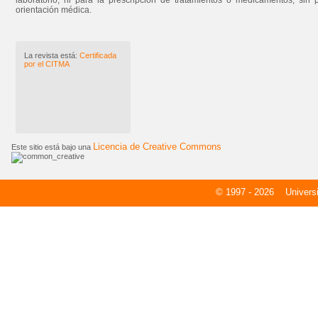
laboratorio, ni para la prescripción de tratamientos o medicamentos, sin 
orientación médica.
La revista está:
Certificada
por el CITMA
Licencia de Creative Commons
Este sitio está bajo una
© 1997 - 2026
Universid