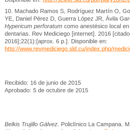
10. Machado Ramos S, Rodríguez Martín O, G
YE, Daniel Pérez D, Guerra López JR, Ávila Gar
Hypericum perforatum
como anestésico local en 
dentarias. Rev Mediciego [internet]. 2016 [citad
2016];22(1):[aprox. 6 p.]. Disponible en:
http://www.revmediciego.sld.cu/index.php/medici
Recibido: 16 de junio de 2015
Aprobado: 5 de octubre de 2015
Belkis Trujillo Gálvez
. Policlínico La Campana. M