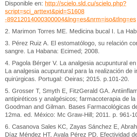
Disponible en:
http://scielo.sld.cu/scielo.php?
script=sci_arttext&pid=S1608
-89212014000300004&lng=es&nrm=iso&tlng=es
2. Marimon Torres ME. Medicina bucal I. La Ha
3. Pérez Ruiz A. El estomatólogo, su relación con
sangre. La Habana: Ecimed; 2008.
4. Pagola Bérger V. La analgesia acupuntural en
La analgesia acupuntural para la realización de 
quirúrgicas. Portugal: Oeiras; 2015. p.101-20.
5. Grosser T, Smyth E, FitzGerald GA. Antiinflam
antipiréticos y analgésicos; farmacoterapia de la
Goodman and Gilman. Bases Farmacológicas de 
12ma. ed. México: Mc Graw-Hill; 2011. p. 961-1
6. Casanova Sales KC, Zayas Sánchez E, Abrah
Díaz Méndez HT, Ayala Pérez PD. Efectividad d