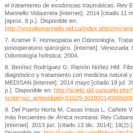
el tratamiento de exodoncias traumáticas. Rev El
Marinello Vidaurreta [internet]. 2014 [citado 11
[aprox. 8 p.]. Disponible en:
http://revzoilomarinello.sld.cu/index.php/zmv/art
7. Kramer F. Homeopatía en Odontología. Trata
postoperatorio quirúrgico. [internet]. Venezuela:
Odontología holística; 2004.
8. Benítez Rodríguez G, Ramón Núñez HM. Fibr
diagnóstico y tratamiento con medicina natural y 
MEDISAN [internet]. 2014 mayo [citado 19 jul. 2
p.]. Disponible en:
http://scielo.sld.cu/scielo.php?
script=sci_arttext&pid=S1029-30192014000500
9. Del Puerto Horta M, Casas Insua L, Cañete Vi
más frecuentes de
Árnica montana
. Rev Cubana
[internet]. 2013 jun. [citado 13 dic. 2014]; 18(2):
Disponible en:
http://scielo.sld.cu/pdf/pla/v18n2