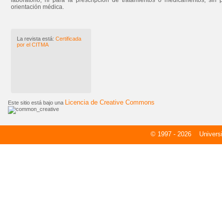
laboratorio, ni para la prescripción de tratamientos o medicamentos, sin 
orientación médica.
La revista está:
Certificada
por el CITMA
Licencia de Creative Commons
Este sitio está bajo una
© 1997 - 2026
Universid