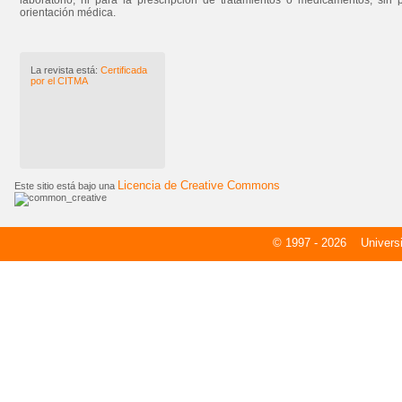
laboratorio, ni para la prescripción de tratamientos o medicamentos, sin 
orientación médica.
La revista está:
Certificada
por el CITMA
Licencia de Creative Commons
Este sitio está bajo una
© 1997 - 2026
Universid