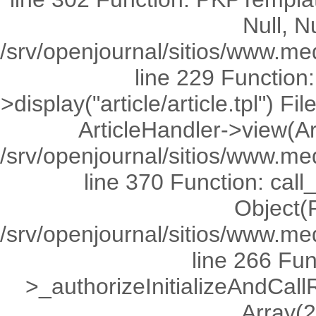
Null, Nu
/srv/openjournal/sitios/www.med
line 229 Functio
>display("article/article.tpl") 
ArticleHandler->view(Ar
/srv/openjournal/sitios/www.me
line 370 Function: call
Object(R
/srv/openjournal/sitios/www.me
line 266 Fu
>_authorizeInitializeAndCall
Array(2