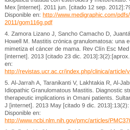
Mex [internet]. 2011 jun. [citado 12 sep. 2012]:79
Disponible en:
http://www.medigraphic.com/pdf
2011/gom116g.pdf
4. Zamora Lizano J, Sancho Camacho D, Juantá
Howell M. Mastitis crónica granulomatosa: una
mimetiza el cáncer de mama. Rev Clín Esc Me
[internet]. 2013 [citado 23 dic. 2013]:3(2):[aprox.
en:
http://revistas.ucr.ac.cr/index.php/clinica/articl
5. Al-Jarrah A, Taranikanti V, Lakhtakia R, Al-Ja
Idiopathic Granulomatous Mastitis. Diagnostic s
therapeutic implications in Omani patients. Sul
J [internet]. 2013 May [citado 9 dic. 2013]:13(2):
Disponible en:
http://www.ncbi.nlm.nih.gov/pmc/articles/PMC37