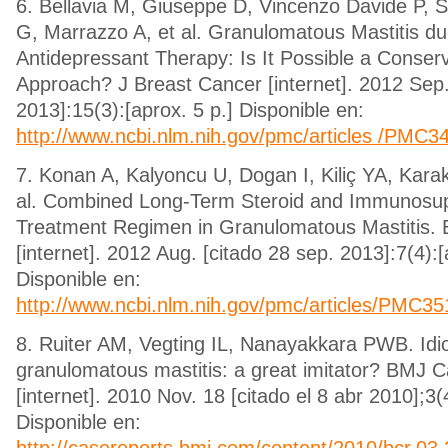
6. Bellavia M, Giuseppe D, Vincenzo Davide P, S
G, Marrazzo A, et al. Granulomatous Mastitis du
Antidepressant Therapy: Is It Possible a Conser
Approach? J Breast Cancer [internet]. 2012 Sep. 
2013]:15(3):[aprox. 5 p.] Disponible en:
http://www.ncbi.nlm.nih.gov/pmc/articles /PMC3
7. Konan A, Kalyoncu U, Dogan I, Kiliç YA, Kara
al. Combined Long-Term Steroid and Immunosu
Treatment Regimen in Granulomatous Mastitis. 
[internet]. 2012 Aug. [citado 28 sep. 2013]:7(4):[
Disponible en:
http://www.ncbi.nlm.nih.gov/pmc/articles/PMC3
8. Ruiter AM, Vegting IL, Nanayakkara PWB. Idi
granulomatous mastitis: a great imitator? BMJ 
[internet]. 2010 Nov. 18 [citado el 8 abr 2010];3(4
Disponible en:
http://casereports.bmj.com/content/2010/bcr.03