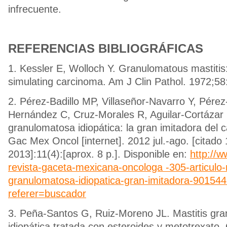
infrecuente.
REFERENCIAS BIBLIOGRÁFICAS
1. Kessler E, Wolloch Y. Granulomatous mastitis: a
simulating carcinoma. Am J Clin Pathol. 1972;58
2. Pérez-Badillo MP, Villaseñor-Navarro Y, Pérez
Hernández C, Cruz-Morales R, Aguilar-Cortázar L
granulomatosa idiopática: la gran imitadora del
Gac Mex Oncol [internet]. 2012 jul.-ago. [citado
2013]:11(4):[aprox. 8 p.]. Disponible en:
http://w
revista-gaceta-mexicana-oncologa -305-articulo-m
granulomatosa-idiopatica-gran-imitadora-90154
referer=buscador
3. Peña-Santos G, Ruiz-Moreno JL. Mastitis gr
idiopática tratada con esteroides y metotrexato.