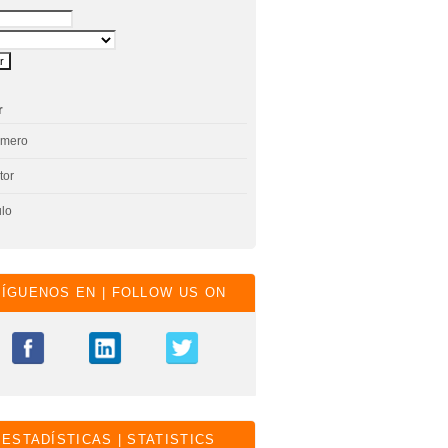
r
úmero
tor
ulo
SÍGUENOS EN | FOLLOW US ON
ESTADÍSTICAS | STATISTICS