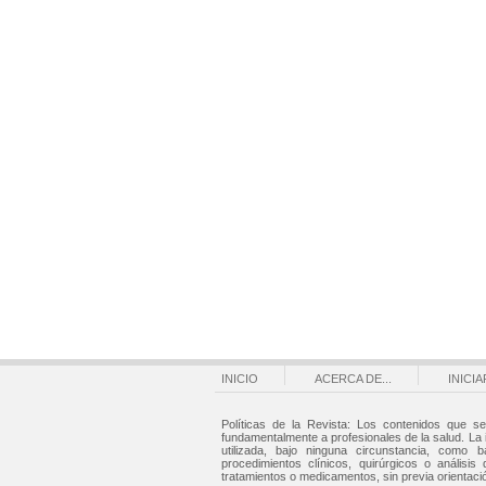
INICIO
ACERCA DE...
INICI
Políticas de la Revista: Los contenidos que se
fundamentalmente a profesionales de la salud. La
utilizada, bajo ninguna circunstancia, como b
procedimientos clínicos, quirúrgicos o análisis 
tratamientos o medicamentos, sin previa orientaci