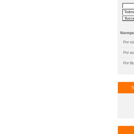
Navega
Por n
Por au
Por tít