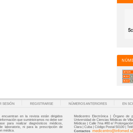
NÚM
AR SESIÓN
REGISTRARSE
NÚMEROS ANTERIORES
EN SC
 encuentran en la revista están dirigidos
Medicentro Electrónica | Órgano de p
 información que suministramos no debe ser
Universidad de Ciencias Médicas de Villa 
ase para realizar diagnósticos médicos,
Médicas | Calle 7ma #80 e/ Prolongación 
de laboratorio, ni para la prescripción de
Clara | Cuba | Código Postal 50100 | Tel
ón médica.
medicentro@infomed.sl
Contactos