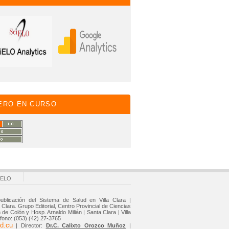
ERO EN CURSO
IELO
ublicación del Sistema de Salud en Villa Clara |
Clara. Grupo Editorial, Centro Provincial de Ciencias
de Colón y Hosp. Arnaldo Milián | Santa Clara | Villa
éfono: (053) (42) 27-3765
d.cu
| Director:
Dr.C. Calixto Orozco Muñoz
|