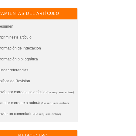
AMIENTAS DEL ARTÍCULO
esumen
mprimir este artículo
nformación de indexación
nformación bibliográfica
uscar referencias
olítica de Revisión
vía por correo este artículo
(Se requiere entrar)
andar correo-e a autor/a
(Se requiere entrar)
nviar un comentario
(Se requiere entrar)
MEDICENTRO