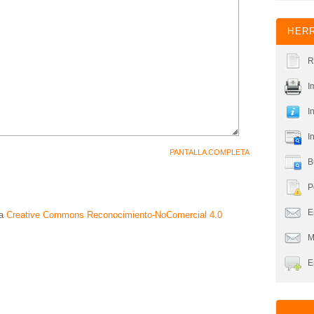
HERR
R
I
I
I
PANTALLA COMPLETA
B
P
En
ia
Creative Commons Reconocimiento-NoComercial 4.0
M
E