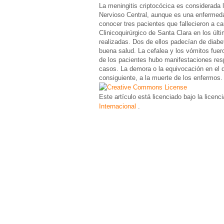
La meningitis criptocócica es considerada 
Nervioso Central, aunque es una enfermeda
conocer tres pacientes que fallecieron a c
Clinicoquirúrgico de Santa Clara en los úl
realizadas. Dos de ellos padecían de diabe
buena salud. La cefalea y los vómitos fue
de los pacientes hubo manifestaciones respi
casos. La demora o la equivocación en el d
consiguiente, a la muerte de los enfermos.
Este artículo está licenciado bajo la licenc
Internacional
.