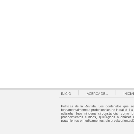
INICIO
ACERCA DE...
INICI
Políticas de la Revista: Los contenidos que se
fundamentalmente a profesionales de la salud. La
utilizada, bajo ninguna circunstancia, como b
procedimientos clínicos, quirúrgicos o análisis 
tratamientos o medicamentos, sin previa orientaci