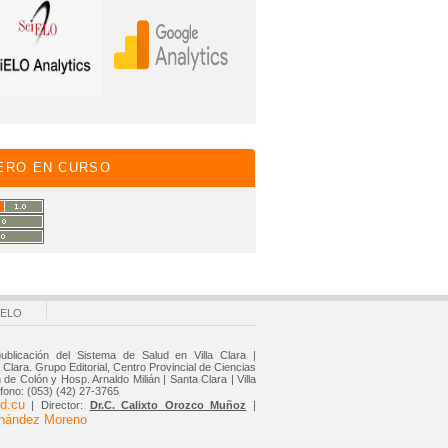
ERO EN CURSO
IELO
ublicación del Sistema de Salud en Villa Clara |
Clara. Grupo Editorial, Centro Provincial de Ciencias
de Colón y Hosp. Arnaldo Milián | Santa Clara | Villa
éfono: (053) (42) 27-3765
d.cu
| Director:
Dr.C. Calixto Orozco Muñoz
|
rnández Moreno