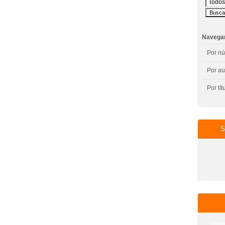
Navega
Por n
Por au
Por tít