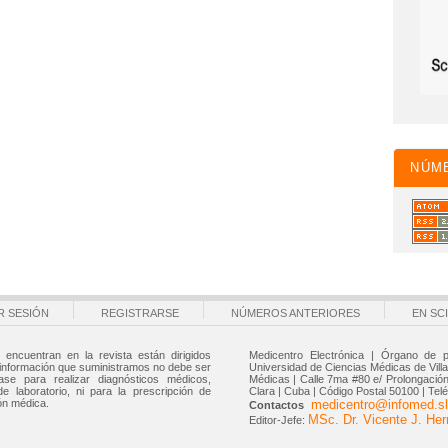
NÚM
AR SESIÓN
REGISTRARSE
NÚMEROS ANTERIORES
EN SC
 encuentran en la revista están dirigidos
Medicentro Electrónica | Órgano de p
 información que suministramos no debe ser
Universidad de Ciencias Médicas de Villa 
ase para realizar diagnósticos médicos,
Médicas | Calle 7ma #80 e/ Prolongación 
de laboratorio, ni para la prescripción de
Clara | Cuba | Código Postal 50100 | Tel
ón médica.
medicentro@infomed.sl
Contactos
MSc. Dr. Vicente J. He
Editor-Jefe: