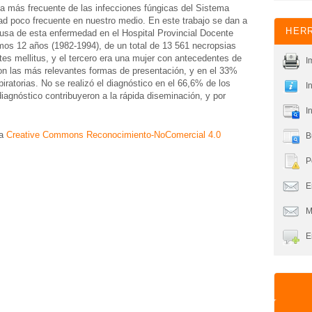
la más frecuente de las infecciones fúngicas del Sistema
d poco frecuente en nuestro medio. En este trabajo se dan a
HERR
ausa de esta enfermedad en el Hospital Provincial Docente
timos 12 años (1982-1994), de un total de 13 561 necropsias
tes mellitus, y el tercero era una mujer con antecedentes de
I
ron las más relevantes formas de presentación, y en el 33%
ratorias. No se realizó el diagnóstico en el 66,6% de los
I
iagnóstico contribuyeron a la rápida diseminación, y por
I
ia
Creative Commons Reconocimiento-NoComercial 4.0
B
P
En
M
E