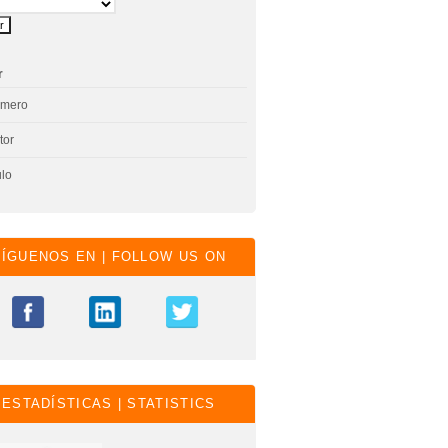
r
úmero
tor
ulo
SÍGUENOS EN | FOLLOW US ON
ESTADÍSTICAS | STATISTICS