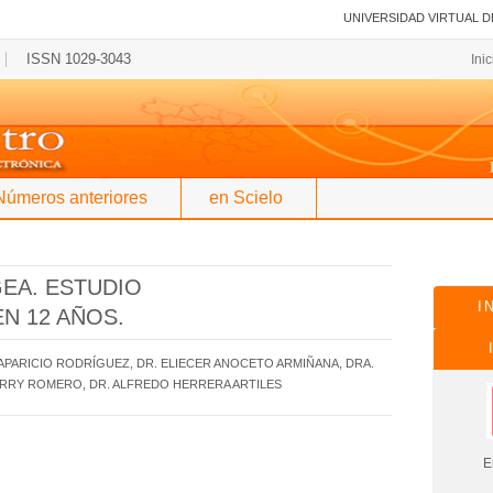
UNIVERSIDAD VIRTUAL D
ISSN 1029-3043
Ini
Números anteriores
en Scielo
EA. ESTUDIO
I
N 12 AÑOS.
. APARICIO RODRÍGUEZ, DR. ELIECER ANOCETO ARMIÑANA, DRA.
ERRY ROMERO, DR. ALFREDO HERRERA ARTILES
En es