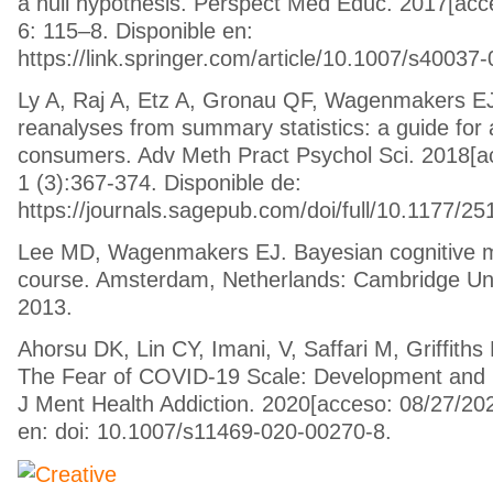
a null hypothesis. Perspect Med Educ. 2017[acc
6: 115–8. Disponible en:
https://link.springer.com/article/10.1007/s40037
Ly A, Raj A, Etz A, Gronau QF, Wagenmakers E
reanalyses from summary statistics: a guide for
consumers. Adv Meth Pract Psychol Sci. 2018[a
1 (3):367-374. Disponible de:
https://journals.sagepub.com/doi/full/10.1177/
Lee MD, Wagenmakers EJ. Bayesian cognitive mo
course. Amsterdam, Netherlands: Cambridge Uni
2013.
Ahorsu DK, Lin CY, Imani, V, Saffari M, Griffith
The Fear of COVID-19 Scale: Development and Init
J Ment Health Addiction. 2020[acceso: 08/27/202
en: doi: 10.1007/s11469-020-00270-8.