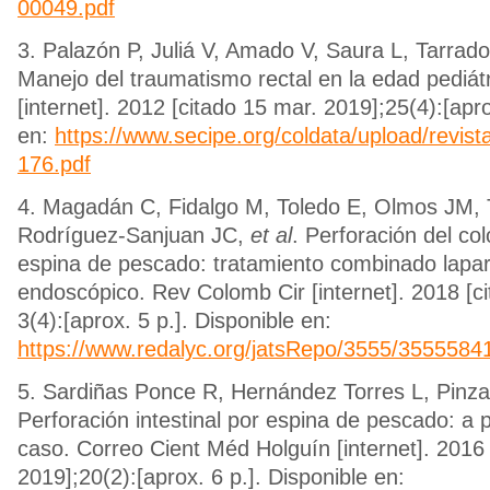
00049.pdf
3. Palazón P, Juliá V, Amado V, Saura L, Tarrad
Manejo del traumatismo rectal en la edad pediátr
[internet]. 2012 [citado 15 mar. 2019];25(4):[apro
en:
https://www.secipe.org/coldata/upload/revis
176.pdf
4. Magadán C, Fidalgo M, Toledo E, Olmos JM, 
Rodríguez-Sanjuan JC,
et al
. Perforación del co
espina de pescado: tratamiento combinado lapa
endoscópico. Rev Colomb Cir [internet]. 2018 [cit
3(4):[aprox. 5 p.]. Disponible en:
https://www.redalyc.org/jatsRepo/3555/3555584
5. Sardiñas Ponce R, Hernández Torres L, Pinza
Perforación intestinal por espina de pescado: a 
caso. Correo Cient Méd Holguín [internet]. 2016 
2019];20(2):[aprox. 6 p.]. Disponible en: