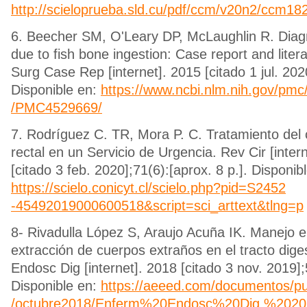
http://scieloprueba.sld.cu/pdf/ccm/v20n2/ccm18
6. Beecher SM, O'Leary DP, McLaughlin R. Diag
due to fish bone ingestion: Case report and litera
Surg Case Rep [internet]. 2015 [citado 1 jul. 2020
Disponible en:
https://www.ncbi.nlm.nih.gov/pmc/
/PMC4529669/
7. Rodríguez C. TR, Mora P. C. Tratamiento del
rectal en un Servicio de Urgencia. Rev Cir [intern
[citado 3 feb. 2020];71(6):[aprox. 8 p.]. Disponib
https://scielo.conicyt.cl/scielo.php?pid=S2452
-45492019000600518&script=sci_arttext&tlng=p
8- Rivadulla López S, Araujo Acuña IK. Manejo 
extracción de cuerpos extraños en el tracto dige
Endosc Dig [internet]. 2018 [citado 3 nov. 2019];5
Disponible en:
https://aeeed.com/documentos/pub
/octubre2018/Enferm%20Endosc%20Dig.%20201