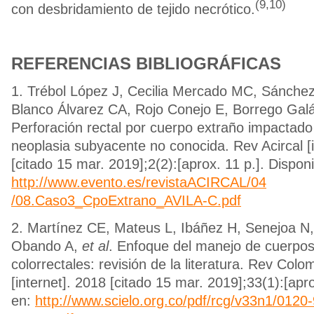
(9,10)
con desbridamiento de tejido necrótico.
REFERENCIAS BIBLIOGRÁFICAS
1. Trébol López J, Cecilia Mercado MC, Sánche
Blanco Álvarez CA, Rojo Conejo E, Borrego Ga
Perforación rectal por cuerpo extraño impactado
neoplasia subyacente no conocida. Rev Acircal [i
[citado 15 mar. 2019];2(2):[aprox. 11 p.]. Disponi
http://www.evento.es/revistaACIRCAL/04
/08.Caso3_CpoExtrano_AVILA-C.pdf
2. Martínez CE, Mateus L, Ibáñez H, Senejoa N,
Obando A,
et al
. Enfoque del manejo de cuerpos
colorrectales: revisión de la literatura. Rev Col
[internet]. 2018 [citado 15 mar. 2019];33(1):[apro
en:
http://www.scielo.org.co/pdf/rcg/v33n1/0120