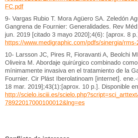
FC.pdf
9- Vargas Rubio T. Mora Agüero SA. Zeledón Agu
Gangrena de Fournier: Generalidades. Rev Méd S
jun. 2019 [citado 3 mayo 2020];4(6): [aprox. 8 p.
https://www.medigraphic.com/pdfs/sinergia/rms
10- Larsson JC, Pires R, Fioravanti A, Beolchi M
Oliveira M. Abordaje quirúrgico combinado como 
mínimamente invasiva en el tratamiento de la 
Fournier. Cir Plást Iberolatinoam [internet]. ene.
18 mar. 2019];43(1):[aprox. 10 p.]. Disponible en
http://scielo.isciii.es/scielo.php?script=sci_artt
78922017000100012&lng=es