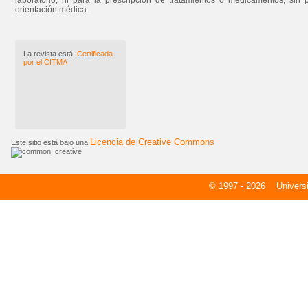
laboratorio, ni para la prescripción de tratamientos o medicamentos, sin 
orientación médica.
La revista está:
Certificada
por el CITMA
Licencia de Creative Commons
Este sitio está bajo una
© 1997 - 2026
Universid