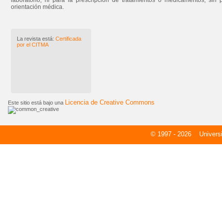
laboratorio, ni para la prescripción de tratamientos o medicamentos, sin 
orientación médica.
La revista está:
Certificada
por el CITMA
Licencia de Creative Commons
Este sitio está bajo una
© 1997 - 2026
Universid