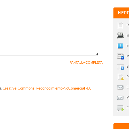
HERR
R
I
I
I
PANTALLA COMPLETA
B
P
En
ia
Creative Commons Reconocimiento-NoComercial 4.0
M
E