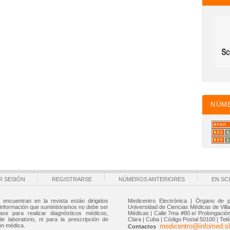
NÚM
AR SESIÓN
REGISTRARSE
NÚMEROS ANTERIORES
EN SC
 encuentran en la revista están dirigidos
Medicentro Electrónica | Órgano de p
 información que suministramos no debe ser
Universidad de Ciencias Médicas de Villa 
ase para realizar diagnósticos médicos,
Médicas | Calle 7ma #80 e/ Prolongación 
de laboratorio, ni para la prescripción de
Clara | Cuba | Código Postal 50100 | Tel
ón médica.
medicentro@infomed.sl
Contactos