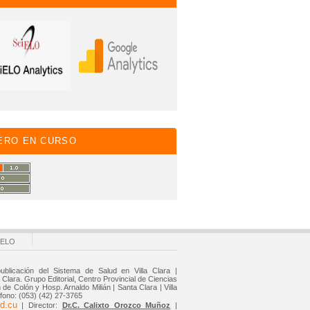
ERO EN CURSO
IELO
ublicación del Sistema de Salud en Villa Clara |
Clara. Grupo Editorial, Centro Provincial de Ciencias
de Colón y Hosp. Arnaldo Milián | Santa Clara | Villa
éfono: (053) (42) 27-3765
d.cu
| Director:
Dr.C. Calixto Orozco Muñoz
|