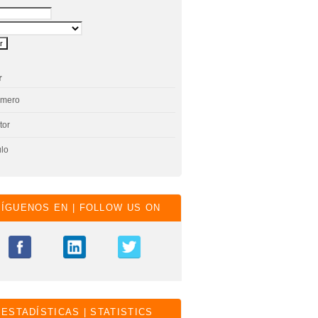
r
úmero
tor
ulo
SÍGUENOS EN | FOLLOW US ON
ESTADÍSTICAS | STATISTICS