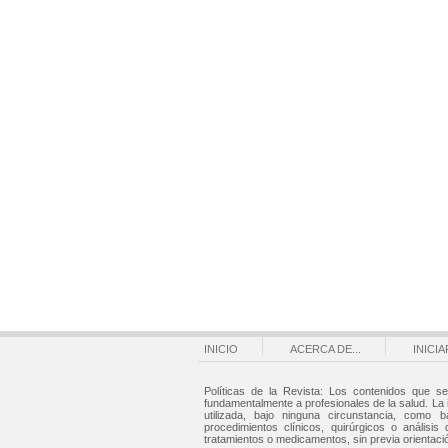
INICIO
ACERCA DE...
INICI
Políticas de la Revista: Los contenidos que se
fundamentalmente a profesionales de la salud. La
utilizada, bajo ninguna circunstancia, como b
procedimientos clínicos, quirúrgicos o análisis 
tratamientos o medicamentos, sin previa orientaci