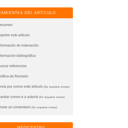
AMIENTAS DEL ARTÍCULO
esumen
mprimir este artículo
nformación de indexación
nformación bibliográfica
uscar referencias
olítica de Revisión
vía por correo este artículo
(Se requiere entrar)
andar correo-e a autor/a
(Se requiere entrar)
nviar un comentario
(Se requiere entrar)
MEDICENTRO