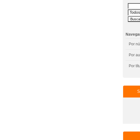
Navega
Por n
Por au
Por tít