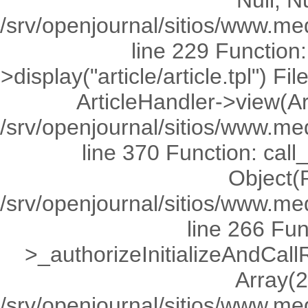
Null, Nu
/srv/openjournal/sitios/www.med
line 229 Functio
>display("article/article.tpl") 
ArticleHandler->view(Ar
/srv/openjournal/sitios/www.me
line 370 Function: call
Object(R
/srv/openjournal/sitios/www.me
line 266 Fu
>_authorizeInitializeAndCall
Array(2
/srv/openjournal/sitios/www.med