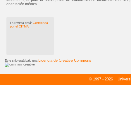
laboratorio, ni para la prescripción de tratamientos o medicamentos, sin 
orientación médica.
La revista está:
Certificada
por el CITMA
Licencia de Creative Commons
Este sitio está bajo una
© 1997 - 2026
Universid