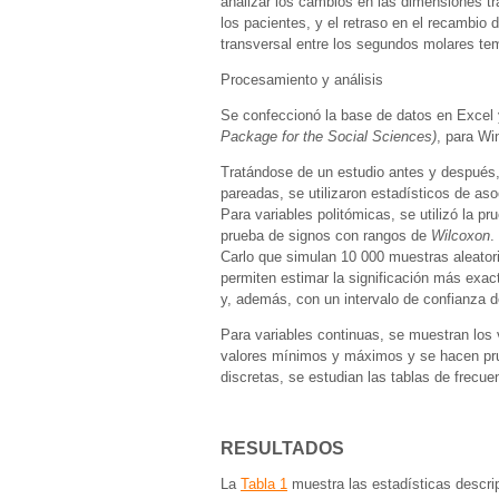
analizar los cambios en las dimensiones t
los pacientes, y el retraso en el recambio d
transversal entre los segundos molares te
Procesamiento y análisis
Se confeccionó la base de datos en Excel
Package for the Social Sciences)
, para Wi
Tratándose de un estudio antes y después
pareadas, se utilizaron estadísticos de aso
Para variables politómicas, se utilizó la p
prueba de signos con rangos de
Wilcoxon
.
Carlo que simulan 10 000 muestras aleatoria
permiten estimar la significación más exa
y, además, con un intervalo de confianza d
Para variables continuas, se muestran los 
valores mínimos y máximos y se hacen prue
discretas, se estudian las tablas de frecue
RESULTADOS
La
Tabla 1
muestra las estadísticas descrip