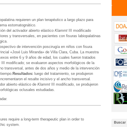
opalatina requieren un plan terapéutico a largo plazo para
stema estomatognático.
ción del activador abierto elástico
Klammt
III modificado
iores y transversales, en pacientes con fisuras labiopalatinas
gica.
rospectivo de intervención poscirugía en niños con fisura
ovincial «José Luis Miranda» de Villa Clara, Cuba. La muestra
exos entre 6 y 9 años de edad, los cuales fueron tratados
t
III modificado; se evaluaron aspectos morfológicos de la
cho transversal, antes de dos años y medio de la intervención
 tiempo.
Resultados:
luego del tratamiento, se produjeron
incrementaron el resalte incisivo y el ancho transversal.
ador abierto elástico de
Klammt
III modificado, se produjeron
orfológicas oclusales estudiadas.
adar.
sures require a long-term therapeutic plan in order to
Buscar
thic system.