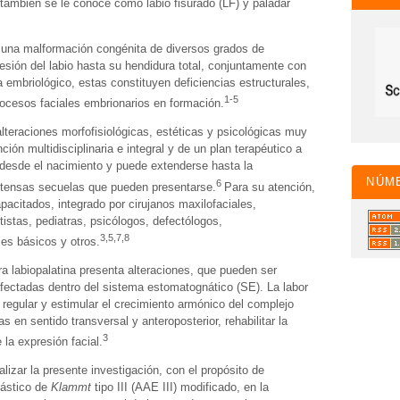
también se le conoce como labio fisurado (LF) y paladar
o una malformación congénita de diversos grados de
sión del labio hasta su hendidura total, conjuntamente con
ta embriológico, estas constituyen deficiencias estructurales,
1-5
procesos faciales embrionarios en formación.
alteraciones morfofisiológicas, estéticas y psicológicas muy
ción multidisciplinaria e integral y de un plan terapéutico a
r desde el nacimiento y puede extenderse hasta la
NÚM
6
extensas secuelas que pueden presentarse.
Para su atención,
pacitados, integrado por cirujanos maxilofaciales,
tistas, pediatras, psicólogos, defectólogos,
3,5,7,8
les básicos y otros.
ura labiopalatina presenta alteraciones, que pueden ser
afectadas dentro del sistema estomatognático (SE). La labor
ar, regular y estimular el crecimiento armónico del complejo
en sentido transversal y anteroposterior, rehabilitar la
3
la expresión facial.
alizar la presente investigación, con el propósito de
elástico de
Klammt
tipo III (AAE III) modificado, en la