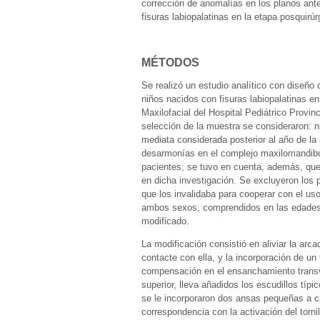
corrección de anomalías en los planos ante
fisuras labiopalatinas en la etapa posquirúr
MÉTODOS
Se realizó un estudio analítico con diseño 
niños nacidos con fisuras labiopalatinas en
Maxilofacial del Hospital Pediátrico Provin
selección de la muestra se consideraron: n
mediata considerada posterior al año de la 
desarmonías en el complejo maxilomandibula
pacientes; se tuvo en cuenta, además, que 
en dicha investigación. Se excluyeron los 
que los invalidaba para cooperar con el us
ambos sexos, comprendidos en las edades d
modificado.
La modificación consistió en aliviar la arca
contacte con ella, y la incorporación de un 
compensación en el ensanchamiento transv
superior, lleva añadidos los escudillos típic
se le incorporaron dos ansas pequeñas a cad
correspondencia con la activación del torni