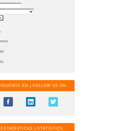
r
úmero
tor
ulo
SÍGUENOS EN | FOLLOW US ON
ESTADÍSTICAS | STATISTICS