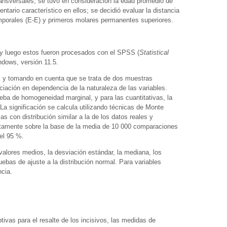
ransversales, se tuvo en consideración la edad promedio de
entario característico en ellos; se decidió evaluar la distancia
mporales (E-E) y primeros molares permanentes superiores.
 y luego estos fueron procesados con el SPSS (
Statistical
ndows, versión 11.5.
, y tomando en cuenta que se trata de dos muestras
ciación en dependencia de la naturaleza de las variables.
rueba de homogeneidad marginal, y para las cuantitativas, la
 La significación se calcula utilizando técnicas de Monte
s con distribución similar a la de los datos reales y
ctamente sobre la base de la media de 10 000 comparaciones
el 95 %.
valores medios, la desviación estándar, la mediana, los
bas de ajuste a la distribución normal. Para variables
ncia.
tivas para el resalte de los incisivos, las medidas de