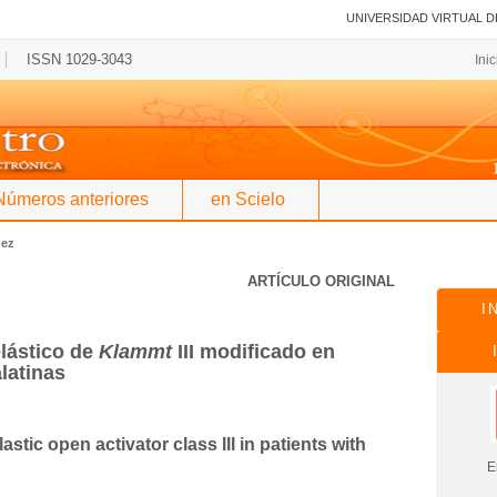
UNIVERSIDAD VIRTUAL D
ISSN 1029-3043
Ini
Números anteriores
en Scielo
uez
ARTÍCULO ORIGINAL
I
elástico de
Klammt
III modificado en
latinas
astic open activator class III in patients with
En es