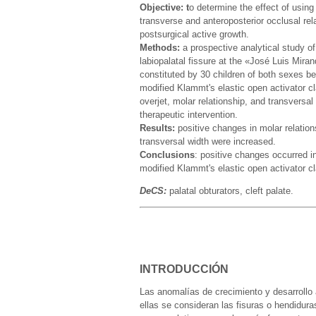
Objective: t
o determine the effect of using
transverse and anteroposterior occlusal rela
postsurgical active growth.
Methods:
a prospective analytical study of 
labiopalatal fissure at the «José Luis Mira
constituted by 30 children of both sexes b
modified Klammt's elastic open activator c
overjet, molar relationship, and transversa
therapeutic intervention.
Results:
positive changes in molar relations
transversal width were increased.
Conclusions
: positive changes occurred in
modified Klammt's elastic open activator cl
DeCS:
palatal obturators, cleft palate.
INTRODUCCIÓN
Las anomalías de crecimiento y desarrollo 
ellas se consideran las fisuras o hendidur