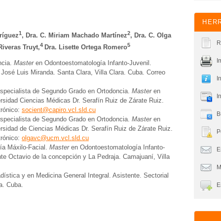
HERR
1
2
ríguez
, Dra. C. Miriam Machado Martínez
, Dra. C. Olga
R
4
5
Riveras Truyt,
Dra. Lisette Ortega Romero
I
ncia.
Master
en Odontoestomatología Infanto-Juvenil.
o José Luis Miranda. Santa Clara, Villa Clara. Cuba. Correo
I
Especialista de Segundo Grado en Ortodoncia.
Master
en
I
ersidad Ciencias Médicas Dr. Serafín Ruiz de Zárate Ruiz.
trónico:
socient@capiro.vcl.sld.cu
B
Especialista de Segundo Grado en Ortodoncia.
Master
en
rsidad de Ciencias Médicas Dr. Serafín Ruiz de Zárate Ruiz.
P
trónico:
olgavc@ucm.vcl.sld.cu
ía Máxilo-Facial.
Master
en Odontoestomatología Infanto-
En
ente Octavio de la concepción y La Pedraja. Camajuaní, Villa
M
ística y en Medicina General Integral. Asistente. Sectorial
ra. Cuba.
E