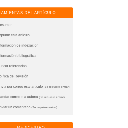
AMIENTAS DEL ARTÍCULO
esumen
mprimir este artículo
nformación de indexación
nformación bibliográfica
uscar referencias
olítica de Revisión
vía por correo este artículo
(Se requiere entrar)
andar correo-e a autor/a
(Se requiere entrar)
nviar un comentario
(Se requiere entrar)
MEDICENTRO