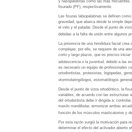
y nasopalatinas como las más frecuentes; 
fisurado (PF), respectivamente.
Las fisuras labiopalatinas se definen com
gravedad, que abarca desde la simple depre
el velo y el paladar. Desde el punto de vis
debidas a la falta de unión entre algunos 
La presencia de una hendidura facial crea 
complejas; por ello, se requiere de una aten
corto y largo plazos, que es preciso inicia
adolescencia o la juventud, debido a las 
es necesario un equipo de profesionales ca
ortodontistas, protesistas, logopedas, gene
otorrinolaringólogos, estomatólogos genera
Desde el punto de vista ortodóntico, la fis
variables, de acuerdo con las estructuras 
del ortodontista debe ir dirigida a: control
maxilo mandibular, armonizar ambas arcadas 
función de los músculos masticatorios y de 
Por esta razón surgió la motivación para re
determinar el efecto del activador abierto 