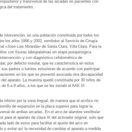
roposterior y transversal de las arcadas en pacientes con
gica del tratamiento.
de intervención, en una población constituida por todos los
tre los años 1996 y 2002, remitidos al Servicio de Cirugía
cial «José Luis Miranda» de Santa Clara, Villa Clara. Para la
iños con fisuras labiopalatinas en etapa posquirúrgica
intervención- y con diagnóstico cefalométrico de
r, por defecto maxilar, que es característica en estos
sus padres o tutores estuvieran de acuerdo con participar
pacientes en los que se presentó asociada otra discapacidad
o del aparato. La muestra quedó constituida por 30 niños de
e 6 a 9 años, a los que se les instaló el AAE III
da inferior por la zona lingual, de manera que el acrílico no
tornillo de expansión en la placa superior para lograr la
ersal de ambas arcadas. En el arco de alambre vestibular
os para el aparato de clase III del activador original, solo que
a lado de estos para facilitar el ajuste del arco en
llo y evitar así la necesidad de cambiar el aparato a medida