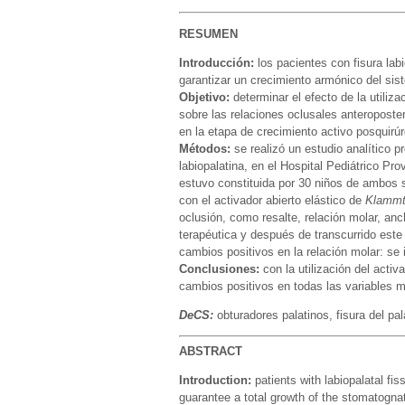
RESUMEN
Introducción:
los pacientes con fisura labi
garantizar un crecimiento armónico del si
Objetivo:
determinar el efecto de la utiliza
sobre las relaciones oclusales anteroposter
en la etapa de crecimiento activo posquirúr
Métodos:
se realizó un estudio analítico p
labiopalatina, en el Hospital Pediátrico Pr
estuvo constituida por 30 niños de ambos s
con el activador abierto elástico de
Klamm
oclusión, como resalte, relación molar, an
terapéutica y después de transcurrido este
cambios positivos en la relación molar: se 
Conclusiones:
con la utilización del activ
cambios positivos en todas las variables m
DeCS:
obturadores palatinos, fisura del pal
ABSTRACT
Introduction:
patients with labiopalatal fis
guarantee a total growth of the stomatogna