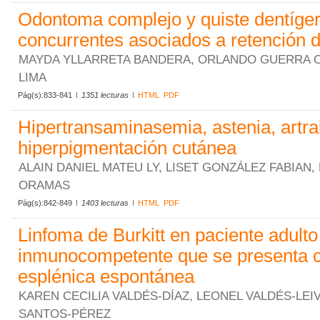
Odontoma complejo y quiste dentíge
concurrentes asociados a retención d
MAYDA YLLARRETA BANDERA, ORLANDO GUERRA COB
LIMA
Pág(s):833-841
1351 lecturas
HTML
PDF
Hipertransaminasemia, astenia, artra
hiperpigmentación cutánea
ALAIN DANIEL MATEU LY, LISET GONZÁLEZ FABIAN
ORAMAS
Pág(s):842-849
1403 lecturas
HTML
PDF
Linfoma de Burkitt en paciente adulto
inmunocompetente que se presenta 
esplénica espontánea
KAREN CECILIA VALDÉS-DÍAZ, LEONEL VALDÉS-LEIV
SANTOS-PÉREZ