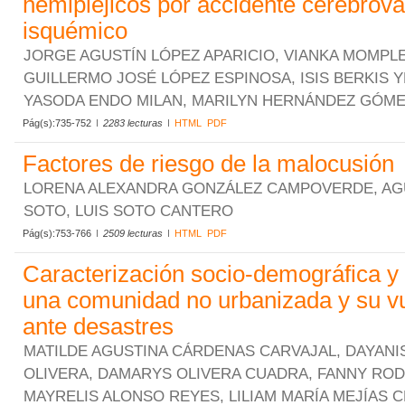
hemipléjicos por accidente cerebrova
isquémico
JORGE AGUSTÍN LÓPEZ APARICIO, VIANKA MOMPLE
GUILLERMO JOSÉ LÓPEZ ESPINOSA, ISIS BERKIS Y
YASODA ENDO MILAN, MARILYN HERNÁNDEZ GÓM
Pág(s):735-752
2283 lecturas
HTML
PDF
Factores de riesgo de la malocusión
LORENA ALEXANDRA GONZÁLEZ CAMPOVERDE, AG
SOTO, LUIS SOTO CANTERO
Pág(s):753-766
2509 lecturas
HTML
PDF
Caracterización socio-demográfica y
una comunidad no urbanizada y su vu
ante desastres
MATILDE AGUSTINA CÁRDENAS CARVAJAL, DAYAN
OLIVERA, DAMARYS OLIVERA CUADRA, FANNY ROD
MAYRELIS ALONSO REYES, LILIAM MARÍA MEJÍAS 