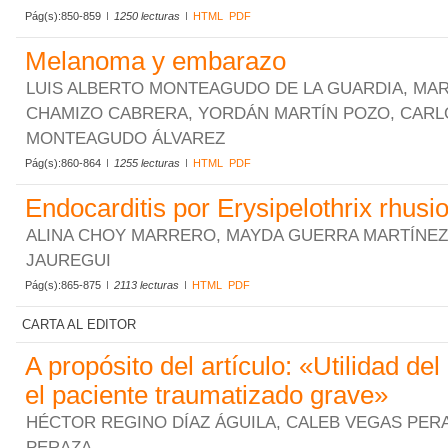
Pág(s):850-859
1250 lecturas
HTML
PDF
Melanoma y embarazo
LUIS ALBERTO MONTEAGUDO DE LA GUARDIA, MA
CHAMIZO CABRERA, YORDÁN MARTÍN POZO, CARL
MONTEAGUDO ÁLVAREZ
Pág(s):860-864
1255 lecturas
HTML
PDF
Endocarditis por Erysipelothrix rhusi
ALINA CHOY MARRERO, MAYDA GUERRA MARTÍNEZ,
JAUREGUI
Pág(s):865-875
2113 lecturas
HTML
PDF
CARTA AL EDITOR
A propósito del artículo: «Utilidad del
el paciente traumatizado grave»
HÉCTOR REGINO DÍAZ ÁGUILA, CALEB VEGAS PERA
PERAZA